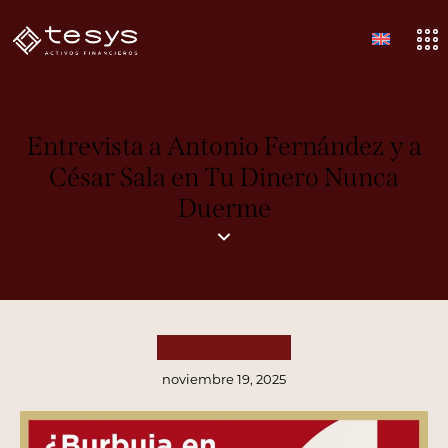
Entrevista a Antonio Fernández y a
César Sala en Tu Dinero Nunca
Duerme
PUBLICACIONES
noviembre 19, 2025