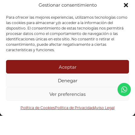
Gestionar consentimiento
Aviso Legal
Política de Cookies
Para ofrecer las mejores experiencias, utilizamos tecnologías como
las cookies para almacenar y/o acceder a la información del
Política de Privacidad
dispositivo. El consentimiento de estas tecnologías nos permitirá
procesar datos como el comportamiento de navegación o las
Contacta
identificaciones únicas en este sitio. No consentir o retirar el
consentimiento, puede afectar negativamente a ciertas
características y funciones.
+34 919 601 960
info@tesysaf.com
Paseo de Sagasta 32-38
Atención al inversor
Aceptar
Esc. 2, 1º A 50006 Zaragoza
Canal de Denuncias
Denegar
Ver preferencias
INVERTIR
AREA CLIENTES
Tesys Activos Financieros SGIIC SL
|
Registro CNMV
Política de Cookies
Política de Privacidad
Aviso Legal
#296
© 2026. Todos los derechos reservados.
Diseño Web por
Estudio Blu