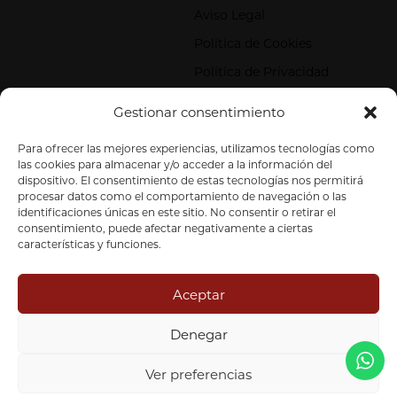
Aviso Legal
Política de Cookies
Política de Privacidad
Gestionar consentimiento
Contacta
+34 919 601 960
Paseo de Sagasta 32-38
info@tesysaf.com
Para ofrecer las mejores experiencias, utilizamos tecnologías como
las cookies para almacenar y/o acceder a la información del
Esc. 2, 1º A 50006 Zaragoza
dispositivo. El consentimiento de estas tecnologías nos permitirá
Atención al inversor
Canal de Denuncias
procesar datos como el comportamiento de navegación o las
identificaciones únicas en este sitio. No consentir o retirar el
consentimiento, puede afectar negativamente a ciertas
características y funciones.
Aceptar
Tesys Activos Financieros SGIIC SL
|
Registro CNMV
Denegar
#296
© 2026. Todos los derechos reservados.
Ver preferencias