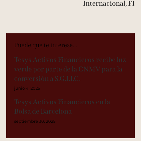
Internacional, FI
Puede que te interese...
Tesys Activos Financieros recibe luz
verde por parte de la CNMV para la
conversión a S.G.I.I.C.
junio 4, 2025
Tesys Activos Financieros en la
Bolsa de Barcelona
septiembre 30, 2025