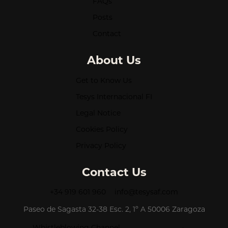
FAQs
Posts
Contact
About Us
Get to Know Us
Tesys Internacional FI
Legal Notice
Cookies Policy
Privacy Policy
Contact Us
+34 919 601 960
info@tesysaf.com
Paseo de Sagasta 32-38 Esc. 2, 1º A 50006 Zaragoza
Whistleblowing Channel