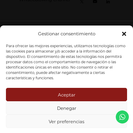
Tesys Activos Financieros SGIIC SL
|
CNMV Registration
Gestionar consentimiento
#296
© 2026. All rights reserved.
Para ofrecer las mejores experiencias, utilizamos tecnologías como
las cookies para almacenar y/o acceder a la información del
Web Design by
Estudio Blu
dispositivo. El consentimiento de estas tecnologías nos permitirá
procesar datos como el comportamiento de navegación o las
identificaciones únicas en este sitio. No consentir o retirar el
consentimiento, puede afectar negativamente a ciertas
características y funciones.
Aceptar
Denegar
Ver preferencias